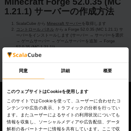
Minecraft Forge 52.0.35 (MC
1.21.1) サーバーの作成方法
ScalaCube から
Minecraft サーバー
を取得します
コントロール パネル
から a Forge 52.0.35 (MC 1.21.1) サ
ーバーをインストールします (サーバー → サーバーを選択
→ ゲームサーバー → ゲームサーバーを追加 → Forge
52.0.35 (MC 1.21.1))
サーバー上で楽しくプレイしてください!
同意
詳細
概要
このウェブサイトはCookieを使用します
当社
このサイトではCookieを使って、ユーザーに合わせたコ
ンテンツや広告の表示、トラフィックの分析を行ってい
ます。またユーザーによるサイトの利用状況についても
情報を収集し、ソーシャルメディアや広告配信、データ
Scalable Hosting Solutions OÜ
解析の各パートナーに情報を共有しています。ここで収
登録コード: 14652605