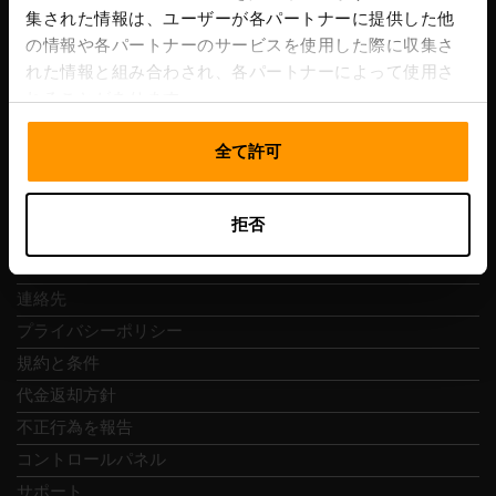
集された情報は、ユーザーが各パートナーに提供した他
VAT番号: EE102133820
の情報や各パートナーのサービスを使用した際に収集さ
住所: Harju maakond, Tallinn, Kesklinna linnaosa,
れた情報と組み合わされ、各パートナーによって使用さ
Vesivärava tn 50-201, 10152
れることがあります。
全て許可
クイックナビ
拒否
レビュー
連絡先
プライバシーポリシー
規約と条件
代金返却方針
不正行為を報告
コントロールパネル
サポート