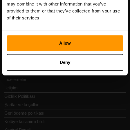
Scalable Hosting Solutions OÜ
may combine it with other information that you’ve
Tescil kodu: 14652605
provided to them or that they’ve collected from your use
KDV numarası: EE102133820
of their services.
Adres: Harju maakond, Tallinn, Kesklinna linnaosa,
Vesivärava tn 50-201, 10152
Allow
Deny
Hızlı Nav
İncelemeler
İletişim
Gizlilik Politikası
Şartlar ve koşullar
Geri ödeme politikası
Kötüye kullanımı bildir
Kontrol Paneli