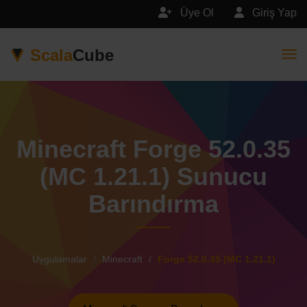
Üye Ol
Giriş Yap
Scala
Cube
Togg
Minecraft Forge 52.0.35
(MC 1.21.1) Sunucu
Barındırma
Uygulamalar
Minecraft
Forge 52.0.35 (MC 1.21.1)