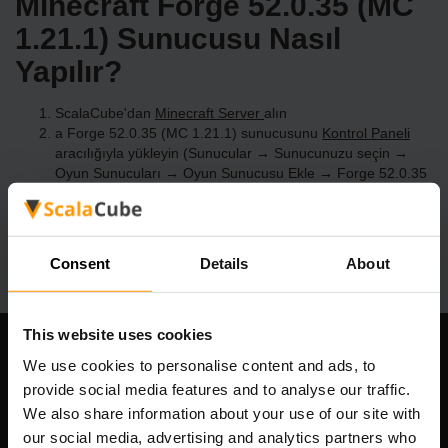
Minecraft Forge 52.0.35 (MC
1.21.1) Sunucusu Nasıl
Yapılır?
ScalaCube'dan
Minecraft Server
alın
a Forge 52.0.35 (MC 1.21.1) sunucusunu
Kontrol Paneli
aracılığıyla yükleyin (Sunucular → Sunucunuzu seçin →
Oyun Sunucuları → Oyun Sunucusu Ekle → Forge 52.0.35
(MC 1.21.1))
Sunucuda oynamanın tadını çıkarın!
Consent
Details
About
This website uses cookies
Şirketimiz
We use cookies to personalise content and ads, to
provide social media features and to analyse our traffic.
We also share information about your use of our site with
our social media, advertising and analytics partners who