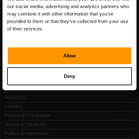
our social media, advertising and analytics partners who
may combine it with other information that you’ve
Scalable Hosting Solutions OÜ
provided to them or that they’ve collected from your use
Código de Registo: 14652605
of their services.
Número de IVA: EE102133820
Endereço: Harju maakond, Tallinn, Kesklinna linnaosa,
Vesivärava tn 50-201, 10152
Allow
Deny
Navegação rápida
Avaliações
Contatos
Política de Privacidade
Termos e Condições
Politica de reembolso