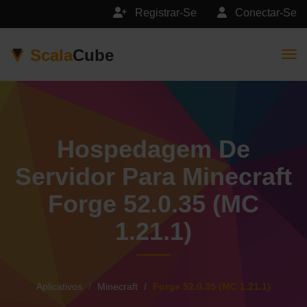
Registrar-Se
Conectar-Se
Scala
Cube
Togg
Hospedagem De
Servidor Para Minecraft
Forge 52.0.35 (MC
1.21.1)
Aplicativos
Minecraft
Forge 52.0.35 (MC 1.21.1)