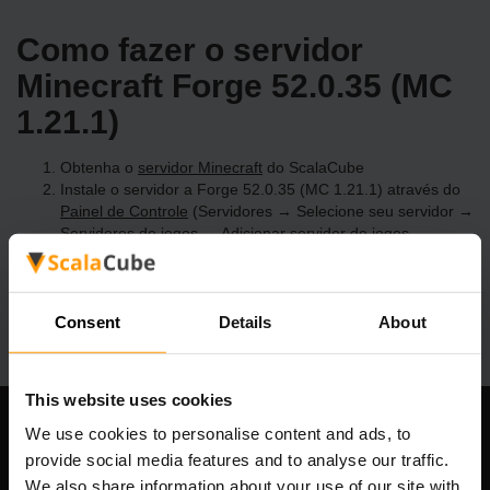
Como fazer o servidor
Minecraft Forge 52.0.35 (MC
1.21.1)
Obtenha o
servidor Minecraft
do ScalaCube
Instale o servidor a Forge 52.0.35 (MC 1.21.1) através do
Painel de Controle
(Servidores → Selecione seu servidor →
Servidores de jogos → Adicionar servidor de jogos →
Forge 52.0.35 (MC 1.21.1))
Divirta-se jogando no servidor!
Consent
Details
About
This website uses cookies
We use cookies to personalise content and ads, to
Nossa empresa
provide social media features and to analyse our traffic.
We also share information about your use of our site with