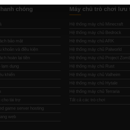
nhanh chóng
Máy chủ trò chơi lưu 
á
Hệ thống máy chủ Minecraft
Hệ thống máy chủ Bedrock
ách bảo mật
Hệ thống máy chủ ARK
u khoản và điều kiện
Hệ thống máy chủ Palworld
ch hoàn lại tiền
Hệ thống máy chủ Project Zom
 lạm dụng
Hệ thống máy chủ Rust
ều khiển
Hệ thống máy chủ Valheim
Hệ thống máy chủ Hytale
m
Hệ thống máy chủ Terraria
cho tài trợ
Tất cả các trò chơi
ed game server hosting
rang web