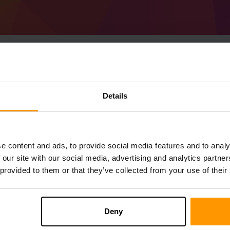
Cách tạo Minecraft B
Details
V1 Máy chủ
Nhận
Minecraft Server
Từ ScalaCube
Cài đặt máy chủ a Biggess Pack Cat Edit
e content and ads, to provide social media features and to analy
máy chủ của bạn → Máy chủ trò chơi → T
 our site with our social media, advertising and analytics partn
Thích chơi trên máy chủ!
 provided to them or that they’ve collected from your use of their
Deny