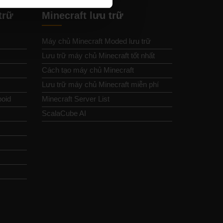
trữ
Minecraft lưu trữ
Máy chủ Minecraft Moded lưu trữ
Lưu trữ máy chủ Minecraft tốt nhất
Cách tạo máy chủ Minecraft
Lưu trữ máy chủ Minecraft miễn phí
boid
Minecraft Server List
ScalaCube AI