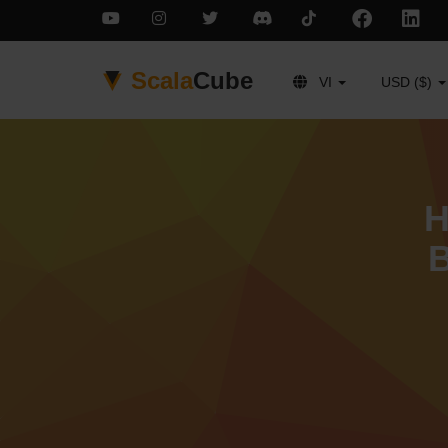
Scala
Cube
VI
USD ($)
H
B