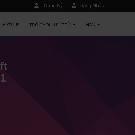
Đăng Ký
Đăng Nhập
HYTALE
TRÒ CHƠI LƯU TRỮ
HƠN
ft
V1