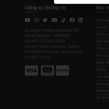
Công ty chúng tôi
Nav 
Đánh gi
Liên hệ
Scalable Hosting Solutions OÜ
Chính s
Mã số đăng ký: 14652605
Số VAT: EE102133820
Các điề
Địa chỉ: Harju maakond, Tallinn,
Chính sá
Kesklinna linnaosa, Vesivärava tn
Báo cáo
50-201, 10152
Bảng đi
Hỗ trợ
Việc là
Áp dụng 
Dedicat
Sơ đồ t