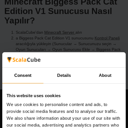
Minecraft Biggess Pack Cat
Edition V1 Sunucusu Nasıl
Yapılır?
ScalaCube'dan
Minecraft Server
alın
a Biggess Pack Cat Edition V1 sunucusunu
Kontrol Paneli
aracılığıyla yükleyin (Sunucular → Sunucunuzu seçin →
Oyun Sunucuları → Oyun Sunucusu Ekle → Biggess Pack
Cat Edition V1)
Sunucuda oynamanın tadını çıkarın!
Consent
Details
About
This website uses cookies
Şirketimiz
We use cookies to personalise content and ads, to
provide social media features and to analyse our traffic.
We also share information about your use of our site with
our social media, advertising and analytics partners who