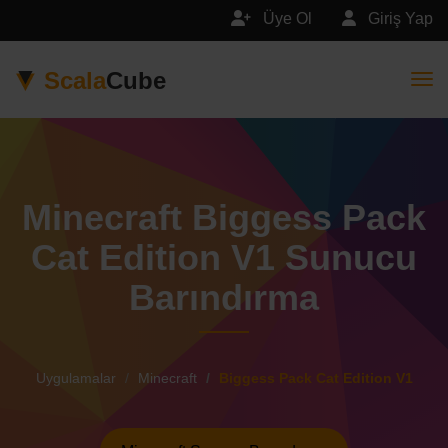
Üye Ol
Giriş Yap
Scala
Cube
Togg
Minecraft Biggess Pack
Cat Edition V1 Sunucu
Barındırma
Uygulamalar
Minecraft
Biggess Pack Cat Edition V1