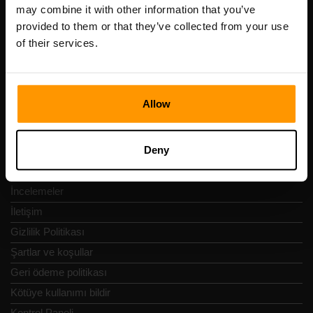
Scalable Hosting Solutions OÜ
may combine it with other information that you’ve
Tescil kodu: 14652605
provided to them or that they’ve collected from your use
KDV numarası: EE102133820
of their services.
Adres: Harju maakond, Tallinn, Kesklinna linnaosa,
Vesivärava tn 50-201, 10152
Allow
Deny
Hızlı Nav
İncelemeler
İletişim
Gizlilik Politikası
Şartlar ve koşullar
Geri ödeme politikası
Kötüye kullanımı bildir
Kontrol Paneli