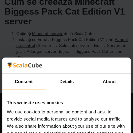
Cum se creează Minecraft
Biggess Pack Cat Edition V1
server
Obțineți
Minecraft server
de la ScalaCube
Instalați serverul a Biggess Pack Cat Edition V1 prin
Panoul
de control
(Servere → Selectați serverul dvs. → Servere de
joc→ Adăugați server de joc → Biggess Pack Cat Edition
V1)
Bucurați-vă de joc pe server!
Consent
Details
About
This website uses cookies
Compania noastră
We use cookies to personalise content and ads, to
provide social media features and to analyse our traffic.
We also share information about your use of our site with