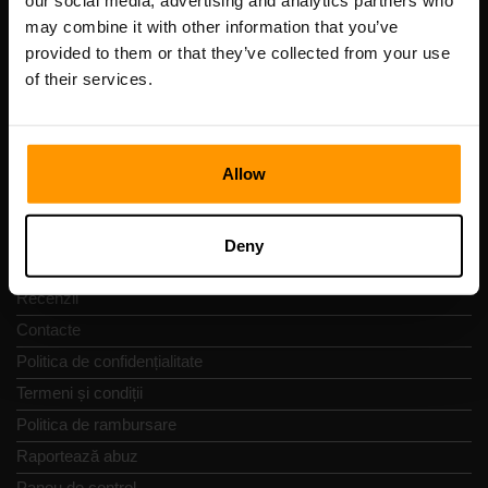
our social media, advertising and analytics partners who
Scalable Hosting Solutions OÜ
may combine it with other information that you’ve
Cod de înregistrare: 14652605
provided to them or that they’ve collected from your use
cod fiscal: EE102133820
of their services.
Adresă: Harju maakond, Tallinn, Kesklinna linnaosa,
Vesivärava tn 50-201, 10152
Allow
Navigare rapidă
Deny
Recenzii
Contacte
Politica de confidențialitate
Termeni și condiții
Politica de rambursare
Raportează abuz
Panou de control