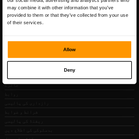
our social media, advertising and analytics partners who
Scalable Hosting Solutions OÜ
may combine it with other information that you’ve
رجسٹریشن کوڈ: 14652605
provided to them or that they’ve collected from your use
VAT نمبر: EE102133820
of their services.
پتہ: Harju maakond, Tallinn, Kesklinna linnaosa,
Vesivärava tn 50-201, 10152
Allow
فوری نیویگیشن
Deny
جائزے
روابط
رازداری کی پالیسی
شرائط و ضوابط
ریفنڈ کی پالیسی
بدسلوکی کی اطلاع دیں
کنٹرول پینل