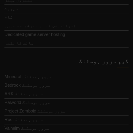
سپورٹ
کام
اسپانسرشپ کے لیے درخواست دیں۔
Dedicated game server hosting
سائٹ کا نقشہ
گیم سرور ہوسٹنگ
Minecraft سرور ہوسٹنگ
Bedrock سرور ہوسٹنگ
ARK سرور ہوسٹنگ
Palworld سرور ہوسٹنگ
Project Zomboid سرور ہوسٹنگ
Rust سرور ہوسٹنگ
Valheim سرور ہوسٹنگ