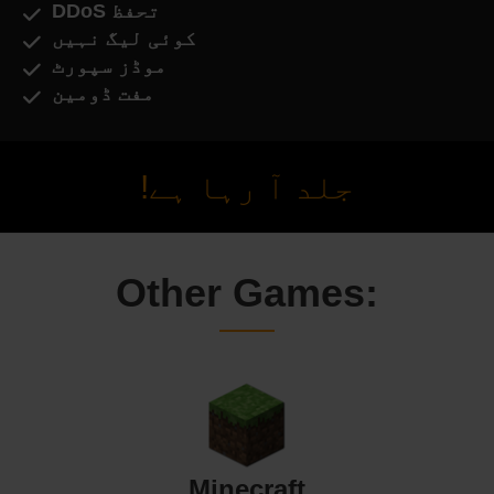
DDoS تحفظ
کوئی لیگ نہیں
موڈز سپورٹ
مفت ڈومین
جلد آ رہا ہے!
Other Games:
Minecraft