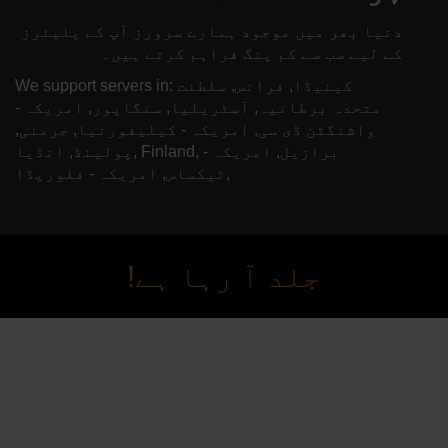
دنیا بھر میں موجود ہمارے سرورز آپ کے پلیئرز
کے لیے سب سے کم پنگ فراہم کرتے ہیں۔
We support servers in: کینیڈا, فرانس, سلطنت
متحدہ برطانیہ, آسٹریلیا, سنگاپور, امریکہ -
واشنگٹن ڈی سی, امریکہ - کیلیفورنیا, جرمنی,
پولینڈ, انڈیا, Finland, برازیل, امریکہ -
ٹیکساس, امریکہ - فلوریڈا,
جلد آ رہا ہے!