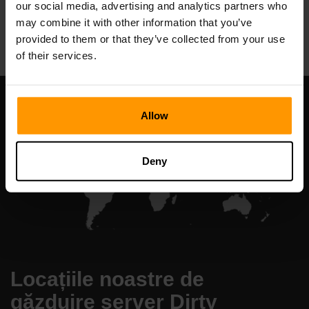
our social media, advertising and analytics partners who
All Games
may combine it with other information that you’ve
provided to them or that they’ve collected from your use
of their services.
Allow
Deny
Locațiile noastre de
găzduire server Dirty