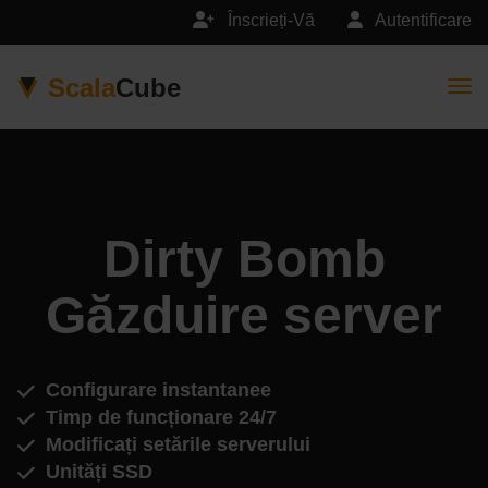
Înscrieți-Vă
Autentificare
Scala
Cube
Togg
Dirty Bomb
Găzduire server
Configurare instantanee
Timp de funcționare 24/7
Modificați setările serverului
Unități SSD