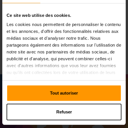
Dirty Bomb action multijoueur et gameplay stratégique clé;
Il doit être égalé par le service d'hébergement qui peut
suivre l'énergie dynamique du jeu. L'hébergement du
Ce site web utilise des cookies.
serveur de jeux fourni par ScalaCube vous offrira une
Les cookies nous permettent de personnaliser le contenu
expérience inégalée pour la plate-forme idéale pour
et les annonces, d'offrir des fonctionnalités relatives aux
dominer le champ de bataille de Crazy Bomb. Plongeons
médias sociaux et d'analyser notre trafic. Nous
dans les détails pour savoir comment ScalaCube devient
votre passerelle vers une impressionnante aventure Dirty
partageons également des informations sur l'utilisation de
Bomb.
notre site avec nos partenaires de médias sociaux, de
publicité et d'analyse, qui peuvent combiner celles-ci
avec d'autres informations que vous leur avez fournies
ou qu'ils ont collectées lors de votre utilisation de leurs
services.
Tout autoriser
Refuser