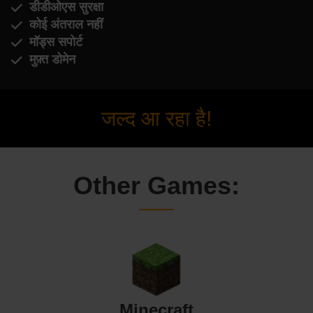
डीडीओएस सुरक्षा
कोई अंतराल नहीं
मॉड्स सपोर्ट
मुफ़्त डोमेन
जल्द आ रहा है!
Other Games:
Minecraft