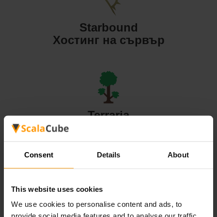
Starbound
Хостинг на сървър
Terraria
Хостинг на сървър
Consent
Details
About
This website uses cookies
Valheim
We use cookies to personalise content and ads, to
Хостинг на сървър
provide social media features and to analyse our traffic.