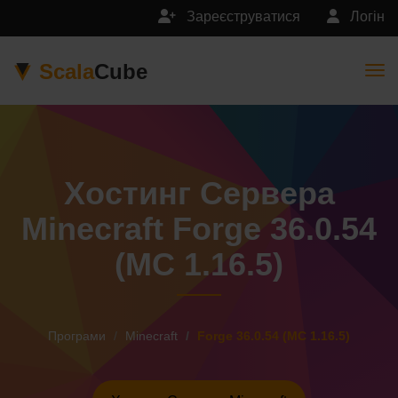
Зареєструватися
Логін
Scala
Cube
Togg
Хостинг Сервера
Minecraft Forge 36.0.54
(MC 1.16.5)
Програми
Minecraft
Forge 36.0.54 (MC 1.16.5)