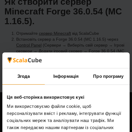
Як створити сервер
Minecraft Forge 36.0.54 (MC
1.16.5).
Отримайте
сервер Minecraft
від ScalaCube
Встановіть сервер a Forge 36.0.54 (MC 1.16.5) через
Control Panel
(Сервери → Виберіть свій сервер → Ігрові
сервери → Додати ігровий сервер → Forge 36.0.54 (MC
1.16.5))
Насолоджуйтесь грою на сервері!
Згода
Інформація
Про програму
Ця веб-сторінка використовує кукі
Ми використовуємо файли cookie, щоб
Наша компанія
персоналізувати вміст і рекламу, інтегрувати функції
соціальних мереж та аналізувати наш трафік. Ми
також передаємо нашим партнерам із соціальних