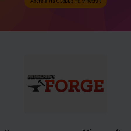
Хостинг На Сървър На Minecraft