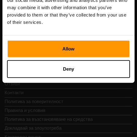
our social media, advertising and analytics partners who
Scalable Hosting Solutions OÜ
may combine it with other information that you’ve
Регистрационен код: 14652605
provided to them or that they’ve collected from your use
ДДС номер: EE102133820
of their services.
Адрес: Harju maakond, Tallinn, Kesklinna linnaosa,
Vesivärava tn 50-201, 10152
Allow
Бърза навигация
Deny
Отзиви
Контакти
Политика за поверителност
Правила и условия
Политика за възстановяване на средства
Докладвай за злоупотреба
Контролен панел