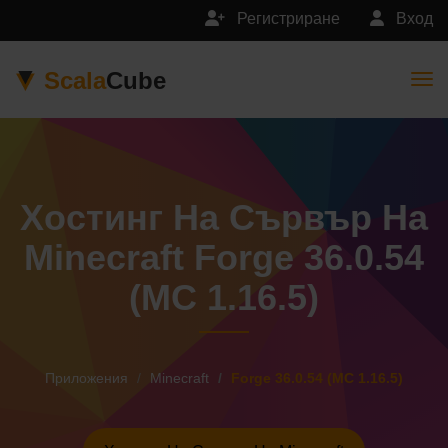
Регистриране
Вход
Scala
Cube
Togg
Хостинг На Сървър На
Minecraft Forge 36.0.54
(MC 1.16.5)
Приложения
Minecraft
Forge 36.0.54 (MC 1.16.5)