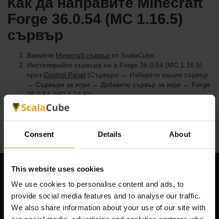
Как да направите Minecraft
Forge 36.0.54 (MC 1.16.5)
сървър
Вземете
Minecraft сървър
от ScalaCube
Инсталирайте сървъра на a Forge 36.0.54 (MC 1.16.5)
през
Control Panel
(Сървъри → Изберете вашия сървър
→ Сървъри за игри → Добавете сървър за игри → Forge
36.0.54 (MC 1.16.5))
Приятна игра на сървъра!
Consent
Details
About
This website uses cookies
Нашата компания
We use cookies to personalise content and ads, to
provide social media features and to analyse our traffic.
We also share information about your use of our site with