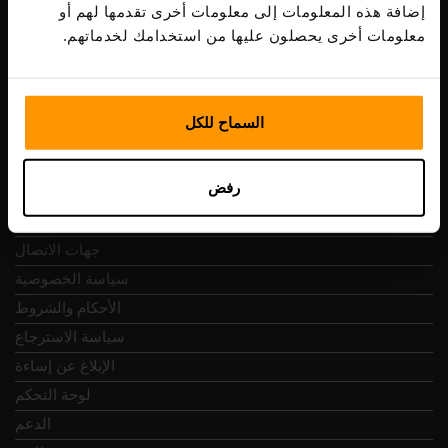
ضريبة الشراء: EE102133820
إضافة هذه المعلومات إلى معلومات أخرى تقدمها لهم أو
عنوان: Harju maakond, Tallinn, Kesklinna linnaosa,
معلومات أخرى يحصلون عليها من استخدامك لخدماتهم.
Vesivärava tn 50-201, 10152
السماح للكل
التنقل السريع
رفض
المراجعات
جهات الاتصال
سياسة الخصوصية
الأحكام والشروط
سياسة الاسترجاع
الإبلاغ عن إساءة
لوحة التحكم
الدعم