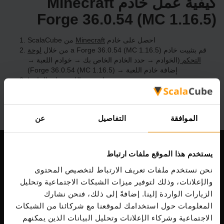
كيفية عمل خادم Minecraft
Forge 36.0.54 (MC 1.16.5)
احصل على خادم
Minecraft
من ScalaCube
قم بتثبيت خادم a Forge 36.0.54 (MC 1.16.5) من خلال
لوحة
التحكم
(الخوادم → حدد الخادم الخاص بك → خوادم اللعبة →
إضافة خادم اللعبة → Forge 36.0.54 (MC 1.16.5))
استمتع باللعب على الخادم!
الموافقة
التفاصيل
عن
يستخدم هذا الموقع ملفات ارتباط
شركتنا
نحن نستخدم ملفات تعريف الارتباط لتخصيص المحتوى
والإعلانات، وذلك لتوفير ميزات الشبكات الاجتماعية وتحليل
الزيارات الواردة إلينا. إضافةً إلى ذلك، فنحن نشارك
Scalable Hosting Solutions OÜ
المعلومات حول استخدامك لموقعنا مع شركائنا من الشبكات
رمز التسجيل: 14652605
الاجتماعية وشركاء الإعلانات وتحليل البيانات الذين يمكنهم