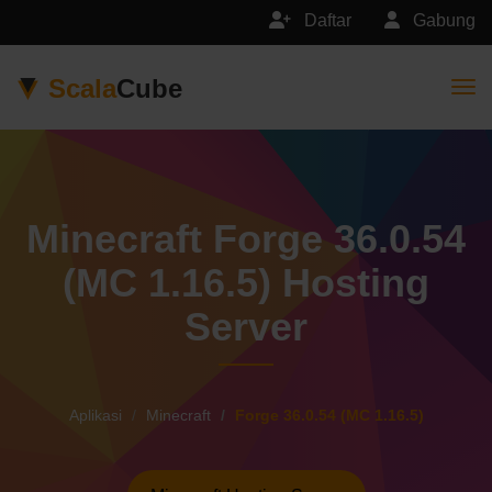
Daftar
Gabung
Scala
Cube
Togg
Minecraft Forge 36.0.54
(MC 1.16.5) Hosting
Server
Aplikasi
Minecraft
Forge 36.0.54 (MC 1.16.5)