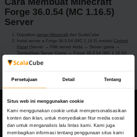
Cara Membuat Minecraft
Forge 36.0.54 (MC 1.16.5)
Server
Dapatkan
server Minecraft
dari ScalaCube
Instal server a Forge 36.0.54 (MC 1.16.5) melalui
Control
Panel
(Server → Pilih server Anda → Server game →
Tambahkan Server Game → Forge 36.0.54 (MC 1.16.5))
Selamat bermain di server!
Persetujuan
Detail
Tentang
Situs web ini menggunakan cookie
Perusahaan kami
Kami menggunakan cookie untuk mempersonalisasikan
konten dan iklan, untuk menyediakan fitur media sosial
dan untuk menganalisis lalu lintas kami. Kami juga
membagikan informasi tentang penggunaan situs kami
Scalable Hosting Solutions OÜ