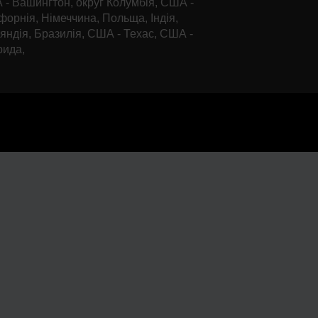
- Вашингтон, округ Колумбія, США -
форнія, Німеччина, Польща, Індія,
яндія, Бразилія, США - Техас, США -
рида,