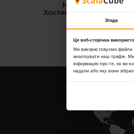
Hytale
Хостинг сервера
Х
Згода
Ця веб-сторінка використо
Ми використовуємо файли co
аналізувати наш трафік. М
інформацію про те, як ви к
надали або яку вони зібрал