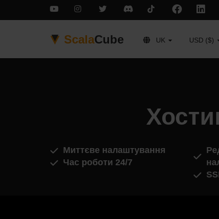
Scala
Cube
UK
USD ($)
Хости
Миттєве налаштування
Ре
Час роботи 24/7
на
SS