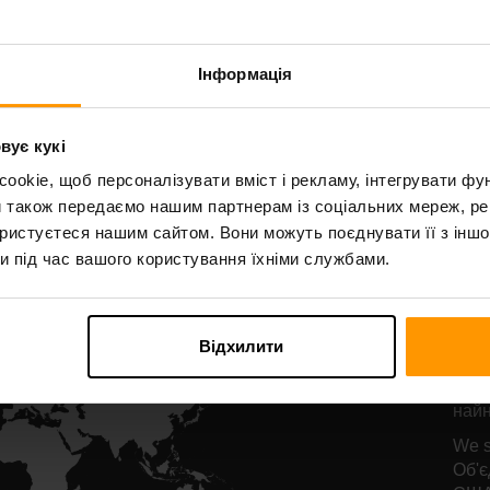
Starbound
Terraria
остинг сервера
Хостинг серве
Інформація
вує кукі
All Games
okie, щоб персоналізувати вміст і рекламу, інтегрувати фу
и також передаємо нашим партнерам із соціальних мереж, ре
ористуєтеся нашим сайтом. Вони можуть поєднувати її з іншо
и під час вашого користування їхніми службами.
Р
се
Відхилити
Наші
найн
We s
Об'є