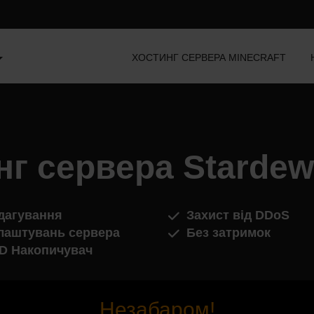
ХОСТИНГ СЕРВЕРА MINECRAFT
нг сервера Stardew 
дагування
Захист від DDoS
лаштувань сервера
Без затримок
D Накопичувач
Незабаром!