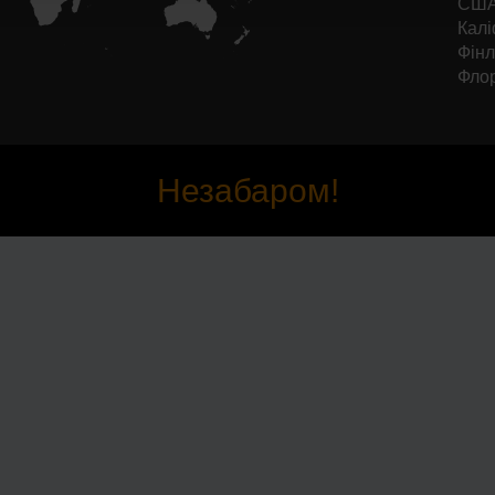
США 
Калі
Фінл
Фло
Незабаром!