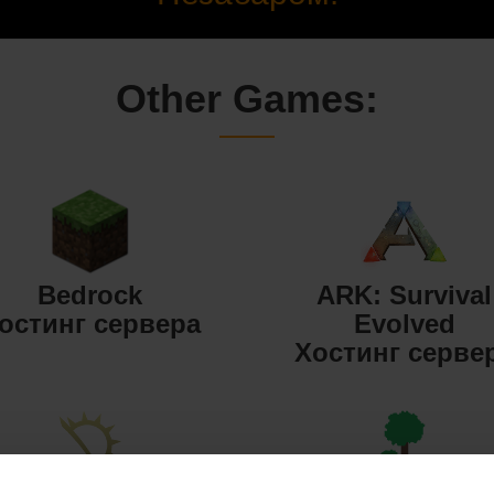
Other Games:
Bedrock
ARK: Survival
остинг сервера
Evolved
Хостинг серве