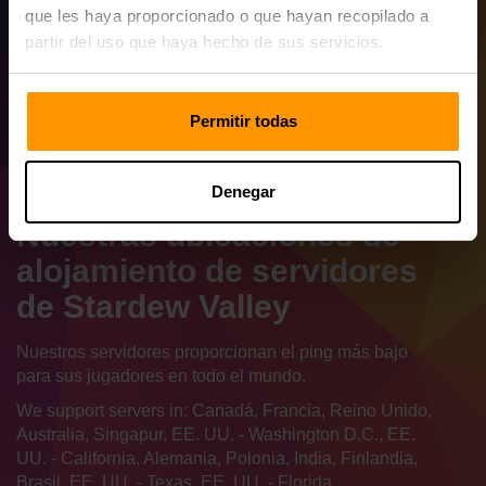
que les haya proporcionado o que hayan recopilado a
partir del uso que haya hecho de sus servicios.
Permitir todas
Denegar
Nuestras ubicaciones de
alojamiento de servidores
de Stardew Valley
Nuestros servidores proporcionan el ping más bajo
para sus jugadores en todo el mundo.
We support servers in: Canadá, Francia, Reino Unido,
Australia, Singapur, EE. UU. - Washington D.C., EE.
UU. - California, Alemania, Polonia, India, Finlandia,
Brasil, EE. UU. - Texas, EE. UU. - Florida,