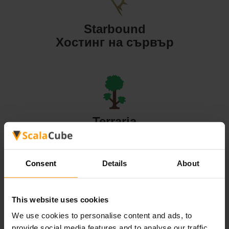
Starbound
Хостинг на сървър
Terraria
Хостинг на сървър
Consent
Details
About
This website uses cookies
Valheim
We use cookies to personalise content and ads, to
Хостинг на сървър
provide social media features and to analyse our traffic.