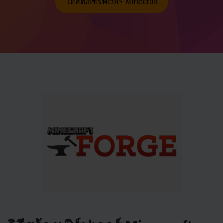
โฮสติ้งเซิร์ฟเวอร์ Minecraft