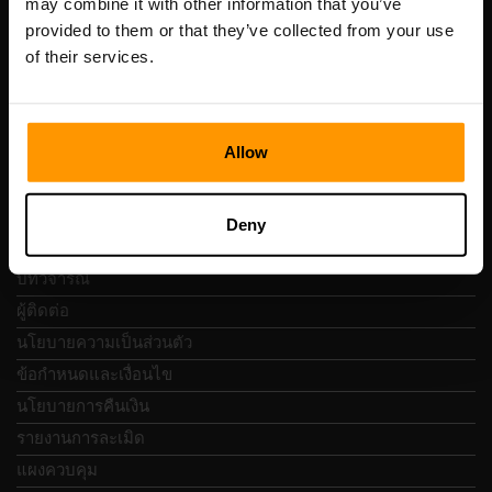
may combine it with other information that you’ve
เลขที่จดทะเบียน: 14652605
provided to them or that they’ve collected from your use
เลขที่ผู้เสียภาษี: EE102133820
of their services.
ที่อยู่: Harju maakond, Tallinn, Kesklinna linnaosa,
Vesivärava tn 50-201, 10152
Allow
การนำทางแบบรวดเร็ว
Deny
บทวิจารณ์
ผู้ติดต่อ
นโยบายความเป็นส่วนตัว
ข้อกำหนดและเงื่อนไข
นโยบายการคืนเงิน
รายงานการละเมิด
แผงควบคุม