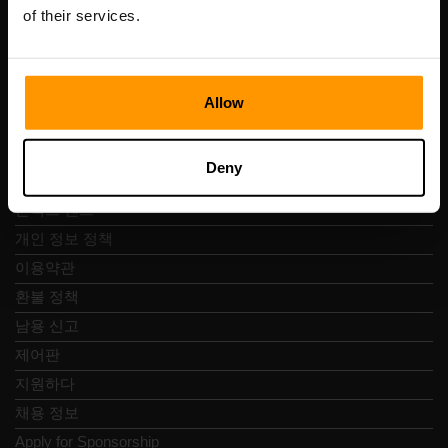
Vesivärava tn 50-201, 10152
of their services.
Allow
빠른 탐색
Deny
리뷰
콘택트 렌즈
개인 정보 정책
이용약관
환불 정책
남용 신고
제어판
지원하다
채용 정보
Apply for Sponsorship