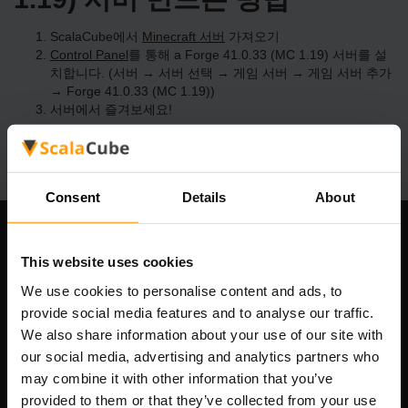
ScalaCube에서
Minecraft 서버
가져오기
Control Panel
를 통해 a Forge 41.0.33 (MC 1.19) 서버를 설
치합니다. (서버 → 서버 선택 → 게임 서버 → 게임 서버 추가
→ Forge 41.0.33 (MC 1.19))
서버에서 즐겨보세요!
Consent
Details
About
우리 회사
This website uses cookies
We use cookies to personalise content and ads, to
provide social media features and to analyse our traffic.
Scalable Hosting Solutions OÜ
We also share information about your use of our site with
등록 코드: 14652605
our social media, advertising and analytics partners who
VAT 번호: EE102133820
may combine it with other information that you’ve
주소: Harju maakond, Tallinn, Kesklinna linnaosa,
provided to them or that they’ve collected from your use