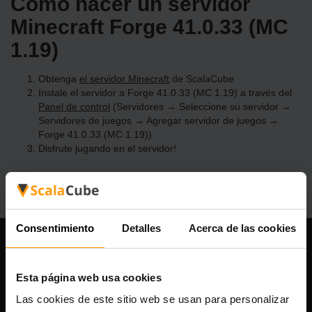
Cómo hacer un servidor
Minecraft Forge 41.0.33 (MC
1.19)
Obtenga
el servidor Minecraft
de ScalaCube
Instale el servidor a Forge 41.0.33 (MC 1.19) a través del
Panel de control
(Servidores → Seleccione su servidor →
Servidores de juegos → Agregar servidor de juegos →
Forge 41.0.33 (MC 1.19))
Disfrute jugando en el servidor!
Consentimiento
Detalles
Acerca de las cookies
Nuestra compañía
Esta página web usa cookies
Las cookies de este sitio web se usan para personalizar