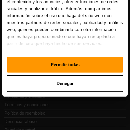
el contenido y los anuncios, ofrecer funciones de redes
Scalable Hosting Solutions OÜ
sociales y analizar el tráfico. Además, compartimos
Código de registro: 14652605
información sobre el uso que haga del sitio web con
Número de IVA: EE102133820
Dirección: Harju maakond, Tallinn, Kesklinna linnaosa,
nuestros partners de redes sociales, publicidad y análisis
Vesivärava tn 50-201, 10152
web, quienes pueden combinarla con otra información
que les haya proporcionado o que hayan recopilado a
partir del uso que haya hecho de sus servicios.
Navegación rápida
Permitir todas
Reseñas
Denegar
Contacto
Política de privacidad
Términos y condiciones
Política de reembolso
Denunciar abuso
Panel de control