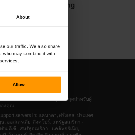
Hosting
About
se our traffic. We also share
ers who may combine it with
 services.
สติ้งเซิร์ฟเวอร์เกม
ecesse
Allow
ฟเวอร์ของเราทั่วโลกให้ Ping ต่ำที่สุดสำหรับผู้
ของคุณ
upport servers in: แคนาดา, ฝรั่งเศส, ประเทศ
ฤษ, ออสเตรเลีย, สิงคโปร์, สหรัฐอเมริกา -
ตัน ดี.ซี., สหรัฐอเมริกา - แคลิฟอร์เนีย,