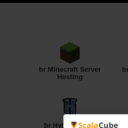
br Minecraft Server
b
Hosting
br Hytale Server
br