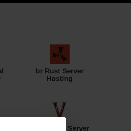
al
br Rust Server
r
Hosting
er
br Valheim Server