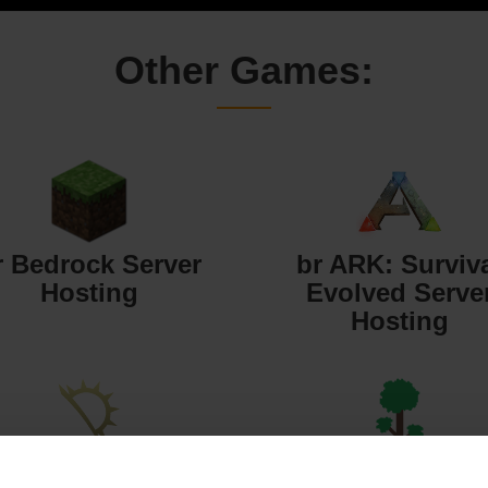
Other Games:
r Bedrock Server
br ARK: Surviv
Hosting
Evolved Serve
Hosting
 Starbound Server
br Terraria Serv