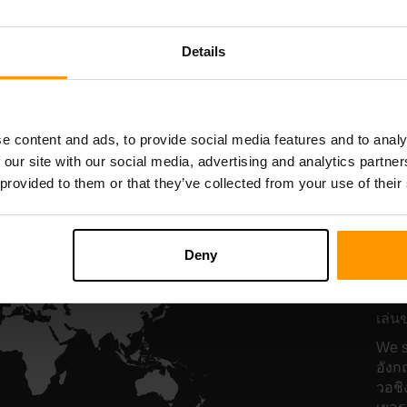
Hosting
Hosting
Details
All Games
e content and ads, to provide social media features and to analy
 our site with our social media, advertising and analytics partn
 provided to them or that they’ve collected from your use of their
โฮ
N
Deny
เซิร์
เล่น
We s
อังก
วอชิง