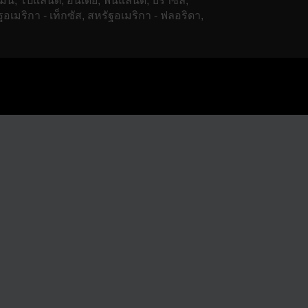
มนี, โปแลนด์, อินเดีย, ฟินแลนด์, บราซิล,
ฐอเมริกา - เท็กซัส, สหรัฐอเมริกา - ฟลอริดา,