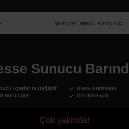
MINECRAFT SUNUCU BARINDIRMA
esse Sunucu Barınd
ucu Ayarlarını Değiştir
DDoS Koruması
D Sürücüler
Gecikme yok
Çok yakinda!