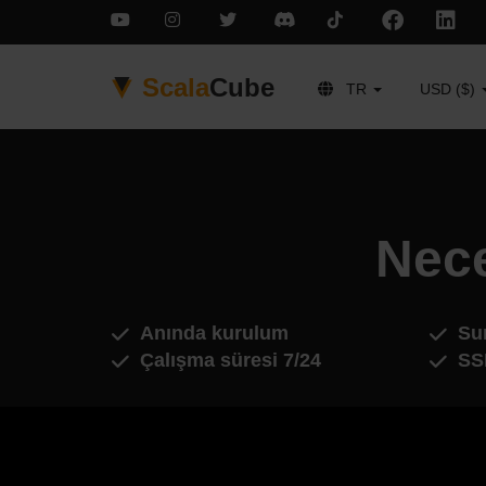
Scala
Cube
TR
USD ($)
Nec
Anında kurulum
Sun
Çalışma süresi 7/24
SS