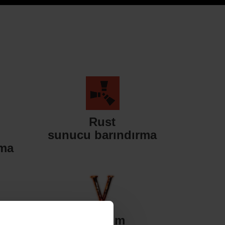
Rust
sunucu barındırma
rma
Valheim