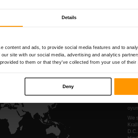
nucu barındırma
sunucu barındı
Details
All Games
e content and ads, to provide social media features and to analy
 our site with our social media, advertising and analytics partn
 provided to them or that they’ve collected from your use of their
N
Ho
Deny
Düny
oyunc
We s
Kral
D.C.