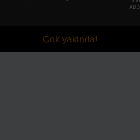
Hind
ABD 
Çok yakinda!