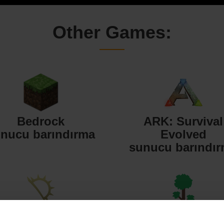
Other Games:
Bedrock
ARK: Survival
nucu barındırma
Evolved
sunucu barındı
Starbound
Terraria