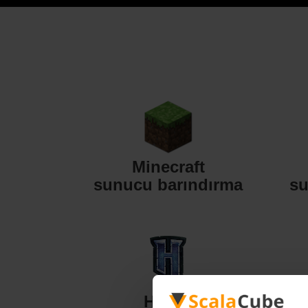
Minecraft
sunucu barındırma
su
Hytale