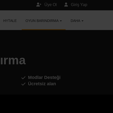
Üye Ol
Giriş Yap
HYTALE
OYUN BARINDIRMA
DAHA
ırma
Modlar Desteği
Ücretsiz alan