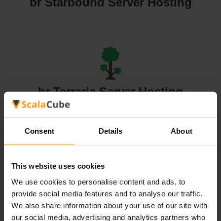
br Starbound Server Hosting
br Terraria Server Hosting
Consent
Details
About
This website uses cookies
br Valheim Server Hosting
We use cookies to personalise content and ads, to
provide social media features and to analyse our traffic.
We also share information about your use of our site with
our social media, advertising and analytics partners who