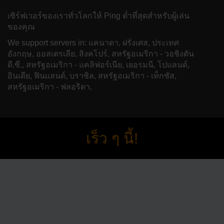
เซิร์ฟเวอร์ของเราทั่วโลกให้ Ping ต่ำที่สุดสำหรับผู้เล่น
ของคุณ
We support servers in: แคนาดา, ฝรั่งเศส, ประเทศ
อังกฤษ, ออสเตรเลีย, สิงคโปร์, สหรัฐอเมริกา - วอชิงตัน
ดี.ซี., สหรัฐอเมริกา - แคลิฟอร์เนีย, เยอรมนี, โปแลนด์,
อินเดีย, ฟินแลนด์, บราซิล, สหรัฐอเมริกา - เท็กซัส,
สหรัฐอเมริกา - ฟลอริดา,
เร็ว ๆ นี้!