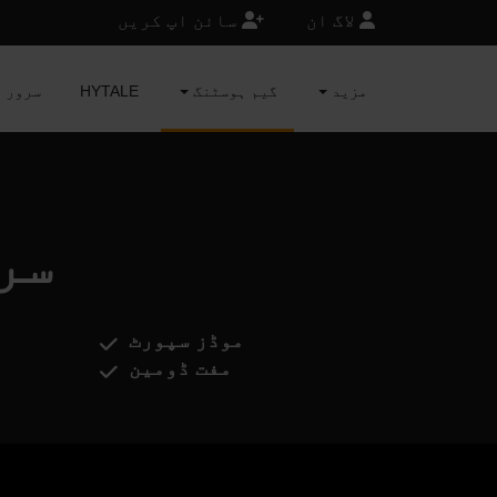
لاگ ان
سائن اپ کریں
مزید
گیم ہوسٹنگ
HYTALE
MINECRAFT 
Rail
موڈز سپورٹ
مفت ڈومین