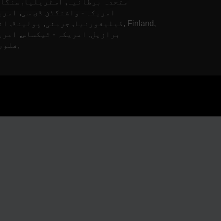
متحدہ برطانیہ, آسٹریلیا, سنگاپ
امریکہ - واشنگٹن ڈی سی, امری
کیلیفورنیا, جرمنی, پولینڈ, انڈیا, and
برازیل, امریکہ - ٹیکساس, امری
فلوریڈا,