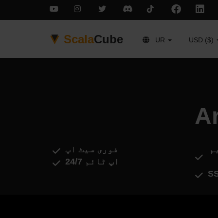
Scala
Cube
UR
USD ($)
م
فوری سیٹ اپ
اپ ٹائم 24/7