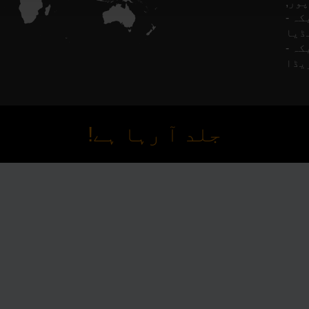
ور,
کہ -
Finl,
کہ -
جلد آ رہا ہے!