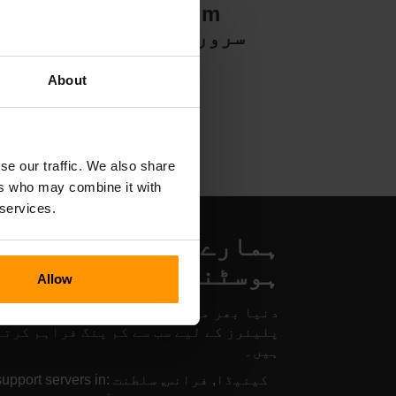
Valheim
سرور ہوسٹنگ
About
se our traffic. We also share
ers who may combine it with
 services.
ہمارے Art of Rail سرو
ہوسٹنگ مقامات
Allow
دنیا بھر میں موجود ہمارے سرورز آپ کے
پلیئرز کے لیے سب سے کم پنگ فراہم کرتے
ہیں۔
We support servers in: کینیڈا, فرا