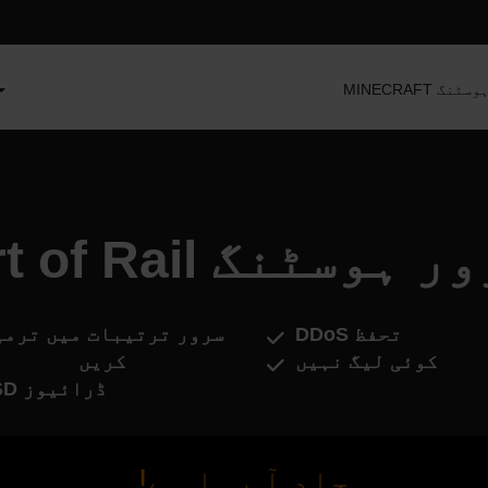
سرور ہوسٹنگ
Art of  سرور ہوسٹنگ
DDoS تحفظ
سرور ترتیبات میں ترمی
کوئی لیگ نہیں
کریں
SSD ڈرائیوز
جلد آ رہا ہے!