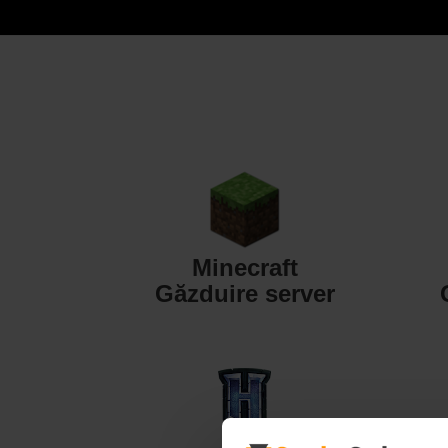
Minecraft
Găzduire server