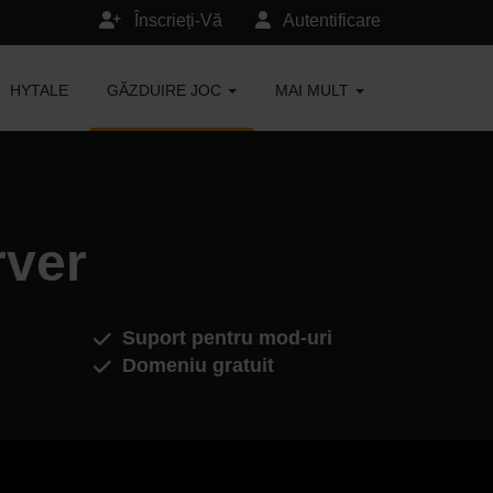
Înscrieți-Vă
Autentificare
HYTALE
GĂZDUIRE JOC
MAI MULT
rver
Suport pentru mod-uri
Domeniu gratuit