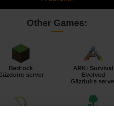
Other Games:
Bedrock
ARK: Survival
Găzduire server
Evolved
Găzduire serve