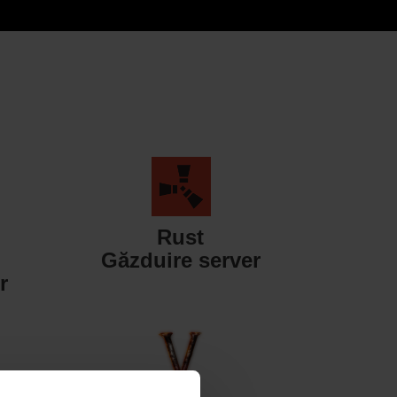
Rust
Găzduire server
r