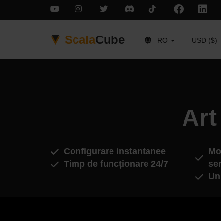
Scala
Cube
RO
USD ($)
Art
Configurare instantanee
Mod
Timp de funcționare 24/7
ser
Un