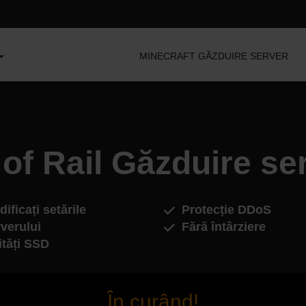
MINECRAFT GĂZDUIRE SERVER
 of Rail Găzduire se
ificați setările
Protecție DDoS
verului
Fără întârziere
ități SSD
În curând!