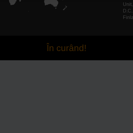
Unit
D.C.
Finl
În curând!