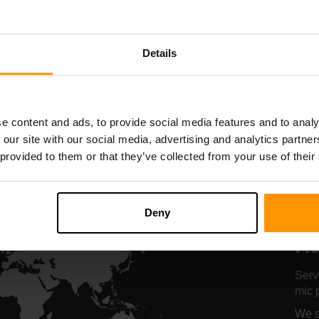
Starbound
Terraria
Găzduire server
Găzduire serve
Details
All Games
e content and ads, to provide social media features and to analy
 our site with our social media, advertising and analytics partn
 provided to them or that they’ve collected from your use of their
Lo
Deny
gă
Ra
Serv
mic p
We s