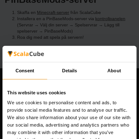
Skaffa en
Minecraft-server
från ScalaCube
Installera en a PinBaseMods-server via
kontrollpanelen
(Servrar → Välj din server → Spelservrar → Lägg till
spelserver → PinBaseMods)
Roa dig med att spela på servern!
Consent
Details
About
Vårt företag
This website uses cookies
We use cookies to personalise content and ads, to
provide social media features and to analyse our traffic.
Scalable Hosting Solutions OÜ
We also share information about your use of our site with
Registreringskod: 14652605
our social media, advertising and analytics partners who
Momsregistreringsnummer: EE102133820
may combine it with other information that you’ve
Adress: Harju maakond, Tallinn, Kesklinna linnaosa,