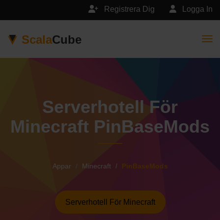
Registrera Dig
Logga In
Scala
Cube
Togg
Serverhotell För
Minecraft PinBaseMods
Appar
Minecraft
PinBaseMods
Serverhotell För Minecraft