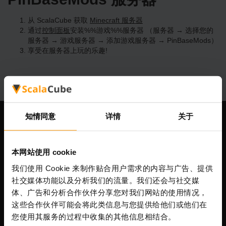
从 ScalaCube 获取
Minecraft 服务器
通过
控制面板
安装%%游戏%%服务器 （服务器 → 选择您的
服务器 → 游戏服务器 → 添加游戏服务器 → PinBaseMods）
享受在服务器上玩的乐趣!
知情同意
详情
关于
我们公司
本网站使用 cookie
我们使用 Cookie 来制作贴合用户需求的内容与广告、提供
Scalable Hosting Solutions OÜ
社交媒体功能以及分析我们的流量。我们还会与社交媒
注册码: 14652605
体、广告和分析合作伙伴分享您对我们网站的使用情况，
增值税号: EE102133820
这些合作伙伴可能会将此类信息与您提供给他们或他们在
地址: Harju maakond, Tallinn, Kesklinna linnaosa,
您使用其服务的过程中收集的其他信息相结合。
Vesivärava tn 50-201, 10152