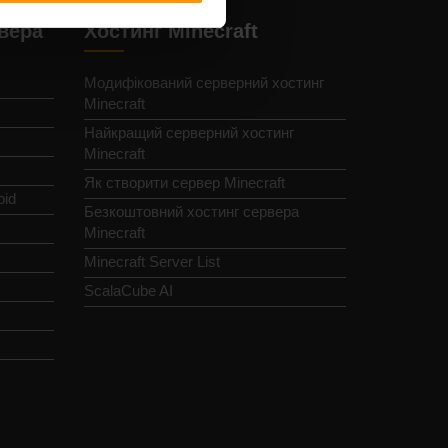
рвера
Хостинг Minecraft
Модифікований серверний хостинг
Minecraft
Найкращий серверний хостинг
Minecraft
Як створити сервер Minecraft
oid
Безкоштовний хостинг сервера
Minecraft
Minecraft Server List
ScalaCube AI