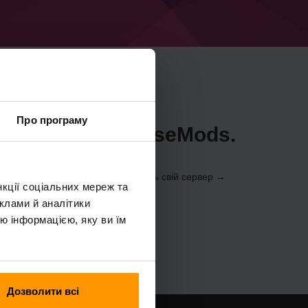
Про програму
Minecraft PinBaseMods.
be
Control Panel
(Сервери → Виберіть свій сервер →
нкції соціальних мереж та
р → PinBaseMods)
клами й аналітики
ю інформацією, яку ви їм
Дозволити всі