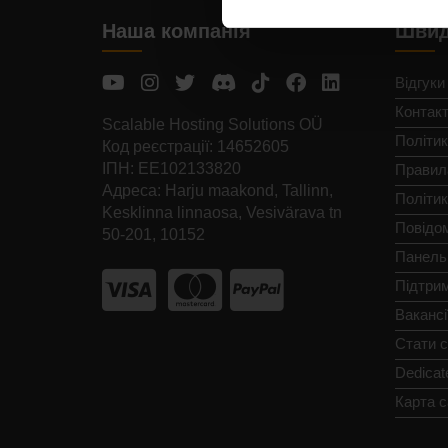
Наша компанія
Швид
Відгуки
Контак
Scalable Hosting Solutions OÜ
Політик
Код реєстрації: 14652605
ІПН: EE102133820
Правил
Адреса: Harju maakond, Tallinn,
Політи
Kesklinna linnaosa, Vesivärava tn
Повідо
50-201, 10152
Панель
Підтри
Вакансі
Стати 
Dedicat
Карта с