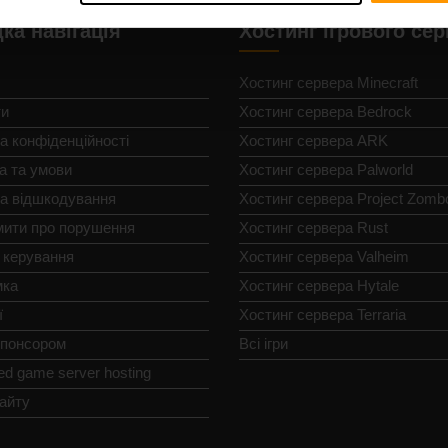
ка навігація
Хостинг ігрового се
Хостинг сервера Minecraft
ти
Хостинг сервера Bedrock
а конфіденційності
Хостинг сервера ARK
а та умови
Хостинг сервера Palworld
ка відшкодування
Хостинг сервера Project Zomb
мити про порушення
Хостинг сервера Rust
 керування
Хостинг сервера Valheim
мка
Хостинг сервера Hytale
ї
Хостинг сервера Terraria
спонсором
Всі ігри
ed game server hosting
айту