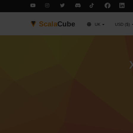
Scala
Cube
UK
USD ($)