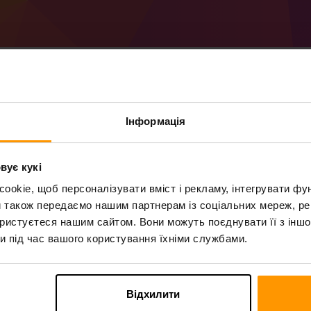
Інформація
Як створити сервер 
Отримайте
сервер Minecraft
від ScalaCu
вує кукі
Встановіть сервер a PinBaseMods через
okie, щоб персоналізувати вміст і рекламу, інтегрувати фу
Ігрові сервери → Додати ігровий серве
и також передаємо нашим партнерам із соціальних мереж, ре
Насолоджуйтесь грою на сервері!
ористуєтеся нашим сайтом. Вони можуть поєднувати її з іншо
и під час вашого користування їхніми службами.
Відхилити