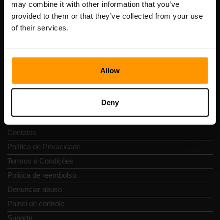
may combine it with other information that you’ve
Número de IVA: EE102133820
provided to them or that they’ve collected from your use
Endereço: Harju maakond, Tallinn, Kesklinna linnaosa,
of their services.
Vesivärava tn 50-201, 10152
Allow
Navegação rápida
Deny
Avaliações
Contatos
Política de Privacidade
Termos e Condições
Politica de reembolso
Denunciar abuso
Painel de controle
Suporte