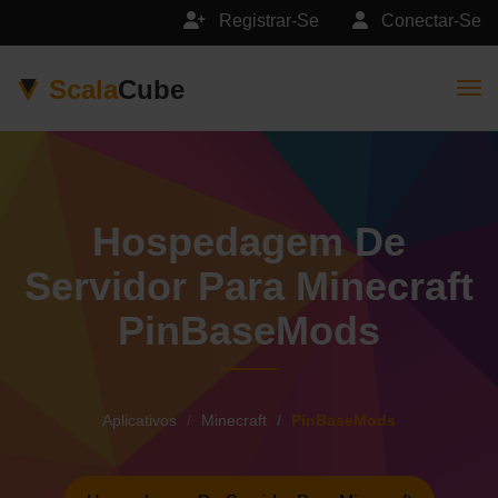
Registrar-Se
Conectar-Se
Scala
Cube
Togg
Hospedagem De
Servidor Para Minecraft
PinBaseMods
Aplicativos
Minecraft
PinBaseMods