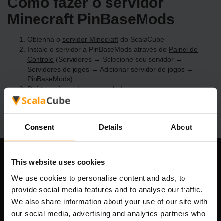
Como fazer o servidor
Minecraft PinBaseMods
Obtenha o
servidor Minecraft
do ScalaCube
Instale o servidor a PinBaseMods através do
Painel de
Controle
(Servidores → Selecione seu servidor →
Servidores de jogos → Adicionar servidor de jogos →
PinBaseMods)
Divirta-se jogando no servidor!
Consent
Details
About
This website uses cookies
Nossa empresa
We use cookies to personalise content and ads, to
provide social media features and to analyse our traffic.
We also share information about your use of our site with
Scalable Hosting Solutions OÜ
our social media, advertising and analytics partners who
Código de Registo: 14652605