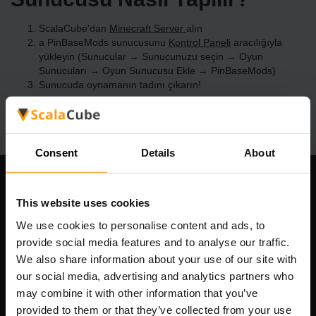
ScalaCube'dan
Minecraft Server
alın
a PinBaseMods sunucusunu
Kontrol Paneli
aracılığıyla
yükleyin (Sunucular → Sunucunuzu seçin → Oyun
Sunucuları → Oyun Sunucusu Ekle → PinBaseMods)
Sunucuda oynamanın tadını çıkarın!
Consent
Details
About
Şirketimiz
This website uses cookies
We use cookies to personalise content and ads, to
provide social media features and to analyse our traffic.
Scalable Hosting Solutions OÜ
We also share information about your use of our site with
Tescil kodu: 14652605
our social media, advertising and analytics partners who
KDV numarası: EE102133820
may combine it with other information that you’ve
Adres: Harju maakond, Tallinn, Kesklinna linnaosa,
provided to them or that they’ve collected from your use