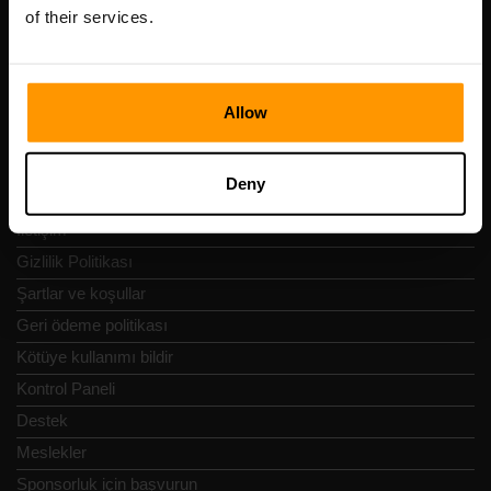
Vesivärava tn 50-201, 10152
of their services.
Allow
Hızlı Nav
Deny
İncelemeler
İletişim
Gizlilik Politikası
Şartlar ve koşullar
Geri ödeme politikası
Kötüye kullanımı bildir
Kontrol Paneli
Destek
Meslekler
Sponsorluk için başvurun