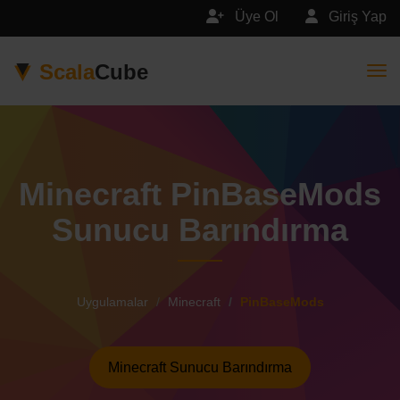
Üye Ol
Giriş Yap
Scala
Cube
Togg
Minecraft PinBaseMods
Sunucu Barındırma
Uygulamalar
Minecraft
PinBaseMods
Minecraft Sunucu Barındırma