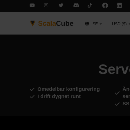
Scala
Cube
SE
USD ($)
Serv
Omedelbar konfigurering
Än
I drift dygnet runt
ser
SS