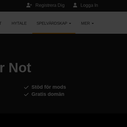
Registrera Dig
Logga In
T
HYTALE
SPELVÄRDSKAP
MER
r Not
Stöd för mods
Gratis domän