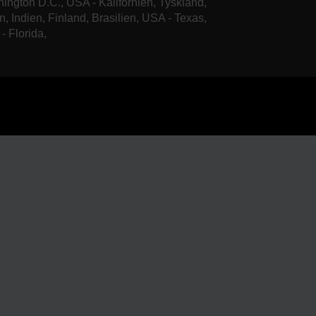
ington D.C., USA - Kalifornien, Tyskland,
n, Indien, Finland, Brasilien, USA - Texas,
- Florida,