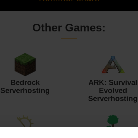
Other Games:
Bedrock
ARK: Survival
Serverhosting
Evolved
Serverhosting