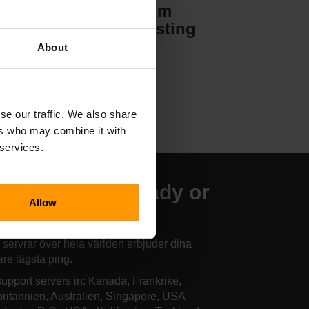
Valheim
Serverhosting
About
se our traffic. We also share
ers who may combine it with
 services.
r finns våra Ready or
Allow
t-serverhotell
 servrar över hela världen erbjuder dina
are lägsta ping.
upport servers in: Kanada, Frankrike,
britannien, Australien, Singapore, USA -