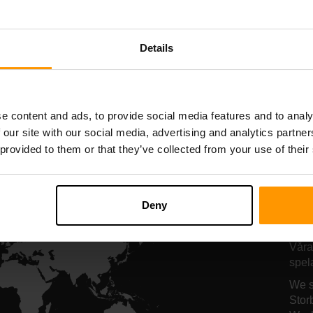
Starbound
Terraria
Serverhosting
Serverhosting
Details
All Games
e content and ads, to provide social media features and to analy
 our site with our social media, advertising and analytics partn
 provided to them or that they’ve collected from your use of their
Hä
Deny
No
Våra
spel
We s
Stor