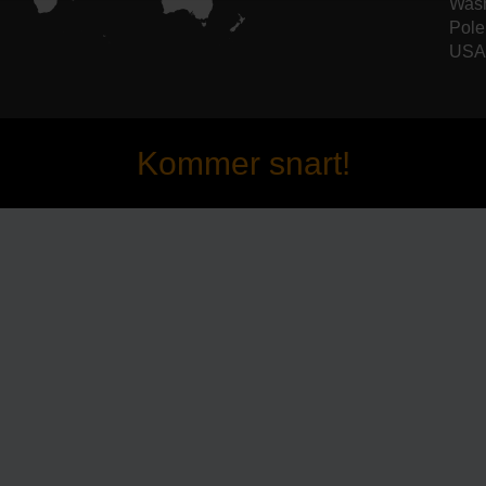
Wash
Pole
USA 
Kommer snart!