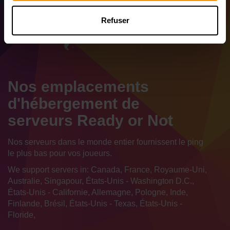
Refuser
Nos emplacements
d'hébergement de
serveurs Ready or Not
Nos serveurs dans le monde entier fournissent le ping
le plus bas pour vos joueurs.
We support servers in: Canada, France, Royaume-Uni,
Australie, Singapour, États-Unis - Washington D.C.,
États-Unis - Californie, Allemagne, Pologne, Inde,
Finlande, Brésil, États-Unis - Texas, États-Unis -
Floride,