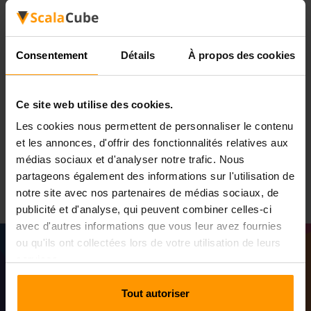
Ready or Not: Domination
tactique par ScalaCube
Consentement
Détails
À propos des cookies
En plein centre de 'Ready or Not', ScalaCube est prêt à
être votre domination tactique. Nos services
Ce site web utilise des cookies.
d'hébergement de serveurs de jeux sont conçus pour offrir
une stabilité inégalée, des performances élevées et une
Les cookies nous permettent de personnaliser le contenu
expérience de jeu immersive. Plongez dans la guerre
et les annonces, d'offrir des fonctionnalités relatives aux
tactique avec l'assurance que ScalaCube a le dos, offrant
médias sociaux et d'analyser notre trafic. Nous
un champ de bataille sans décalage pour vos conquêtes.
partageons également des informations sur l'utilisation de
notre site avec nos partenaires de médias sociaux, de
publicité et d'analyse, qui peuvent combiner celles-ci
avec d'autres informations que vous leur avez fournies
ou qu'ils ont collectées lors de votre utilisation de leurs
services.
Tout autoriser