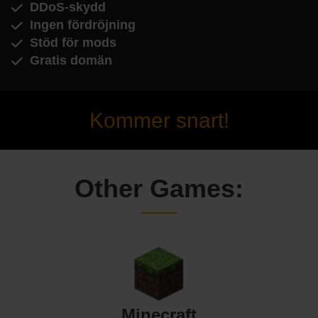
DDoS-skydd
Ingen fördröjning
Stöd för mods
Gratis domän
Kommer snart!
Other Games:
Minecraft