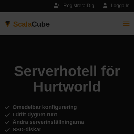
Registrera Dig
Logga In
Scala
Cube
Togg
Serverhotell för
Hurtworld
Omedelbar konfigurering
I drift dygnet runt
Ändra serverinställningarna
SSD-diskar