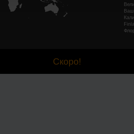
Вели
Ваши
Кали
Finl
Фло
Скоро!