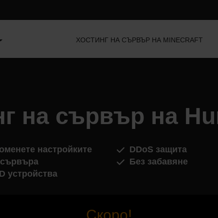
ХОСТИНГ НА СЪРВЪР НА MINECRAFT
г на сървър на Hu
оменете настройките
DDoS защита
 сървъра
Без забавяне
D устройства
Скоро!