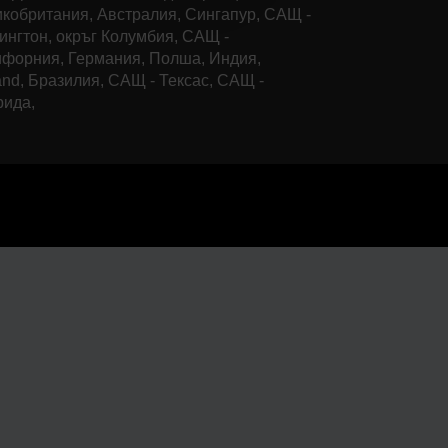
кобритания, Австралия, Сингапур, САЩ -
нгтон, окръг Колумбия, САЩ -
форния, Германия, Полша, Индия,
and, Бразилия, САЩ - Тексас, САЩ -
рида,