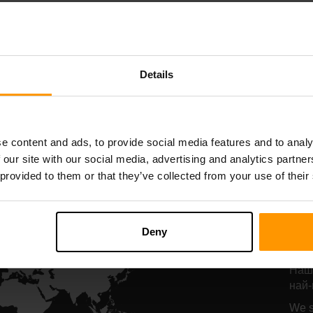
Starbound
Terraria
стинг на сървър
Хостинг на сър
Details
All Games
e content and ads, to provide social media features and to analy
 our site with our social media, advertising and analytics partn
 provided to them or that they’ve collected from your use of their
М
хо
Deny
Hu
Наши
най-
We s