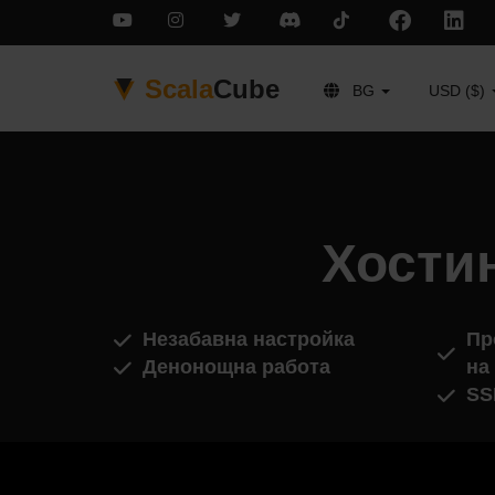
Scala
Cube
BG
USD ($)
Хостин
Незабавна настройка
Пр
Денонощна работа
на
SS