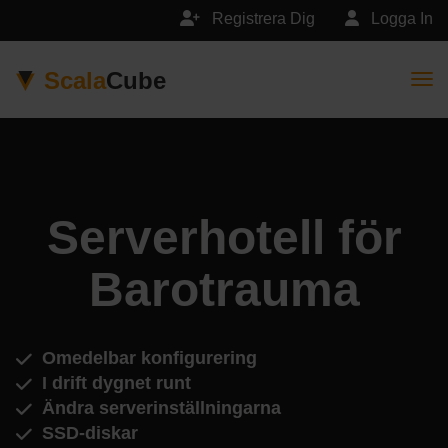
Registrera Dig
Logga In
Scala
Cube
Togg
Serverhotell för
Barotrauma
Omedelbar konfigurering
I drift dygnet runt
Ändra serverinställningarna
SSD-diskar