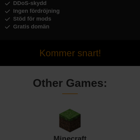
DDoS-skydd
Ingen fördröjning
Stöd för mods
Gratis domän
Kommer snart!
Other Games:
Minecraft