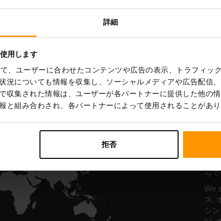
ーバーホスティング
サーバーホスティ
詳細
を使用します
All Games
を使って、ユーザーに合わせたコンテンツや広告の表示、トラフィッ
状況についても情報を収集し、ソーシャルメディアや広告配信、
で収集された情報は、ユーザーが各パートナーに提供した他の情
報と組み合わされ、各パートナーによって使用されることがあり
レ
は
拒否
サー
らで
We 
ス,
シン