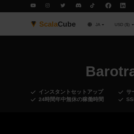
Scala
Cube
JA
USD ($)
Baro
インスタントセットアップ
サ
24時間年中無休の稼働時間
S