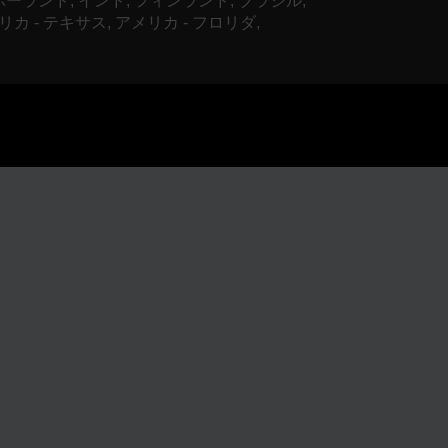
 ポーランド, インド, フィンランド, ブラジル,
リカ - テキサス, アメリカ - フロリダ,