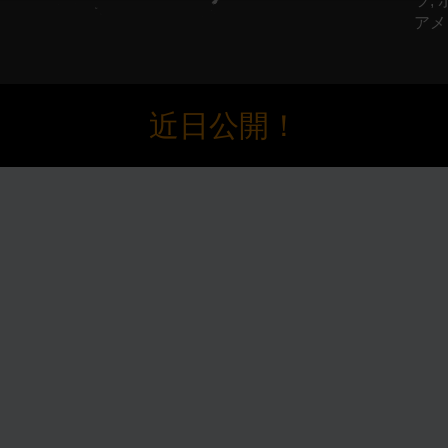
ツ,
アメ
近日公開！