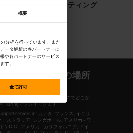
ング
サーバーホスティング
概要
クの分析を行っています。また
データ解析の各パートナーに
報や各パートナーのサービス
ます。
ンタルサーバーの場所
世界中
全て許可
バーが世界中に設置されているのでどこか
も低Pingでプレイできます。
support servers in: カナダ, フランス, イギリ
 オーストラリア, シンガポール, アメリカ - ワ
トンD.C., アメリカ - カリフォルニア, ドイ