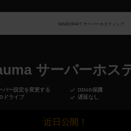
MINECRAFT サーバーホスティング
trauma サーバーホ
ーバー設定を変更する
DDoS保護
SDドライブ
遅延なし
近日公開！