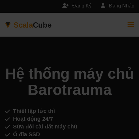
Đăng Ký
Đăng Nhập
Scala
Cube
Togg
Hệ thống máy chủ
Barotrauma
Thiết lập tức thì
Hoạt động 24/7
Sửa đổi cài đặt máy chủ
Ổ đĩa SSD