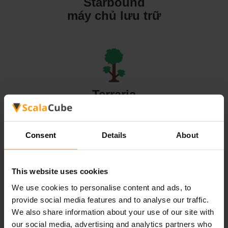
Starbound
máy chủ lưu trữ
Terraria
máy chủ lưu trữ
Consent
Details
About
This website uses cookies
Valheim
We use cookies to personalise content and ads, to
máy chủ lưu trữ
provide social media features and to analyse our traffic.
We also share information about your use of our site with
our social media, advertising and analytics partners who