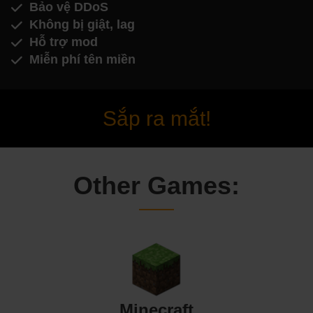
Bảo vệ DDoS
Không bị giật, lag
Hỗ trợ mod
Miễn phí tên miền
Sắp ra mắt!
Other Games:
Minecraft