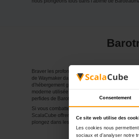
nous plongeons tous dans l'abîme de Barotrauma, 
Barot
Braver les profondeurs dangereuses de Barotraum
de Waymaker dans votre voyage à travers les océan
d'hébergement garantit qu'il n'y aura pas de ruptu
moderne utilisée - les serveurs à faible latence
Consentement
perfides de Barotrauma sans problème.
Si vous combattez contre la mer Des monstres, l
ScalaCube offrent de la stabilité et de la boué
Ce site web utilise des cook
plongez dans les abysses les plus profondes de 
Les cookies nous permettent d
sociaux et d'analyser notre t