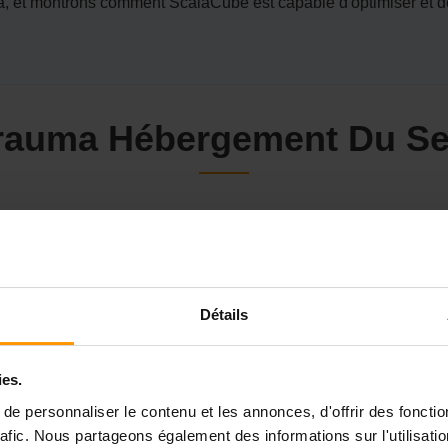
et montrons comment ScalaCube est capable d'optimiser et de si
rauma Hébergement Du Se
a appelle un partenaire constant, et notre hébergement de ser
s mortels grouillant de terreurs d'énormes proportions et fuite
re dans votre trajet défiant la mort et bannit les problèmes de l
 et le panneau de commande facile à maîtriser ScalaCube vous d
Détails
a réparation des sous-marins ou l'exploration avec d'autres me
e du sommet de votre expérience de jeu. Choisissez ScalaCube 
ies.
l'océan.
e personnaliser le contenu et les annonces, d'offrir des fonctio
rafic. Nous partageons également des informations sur l'utilisati