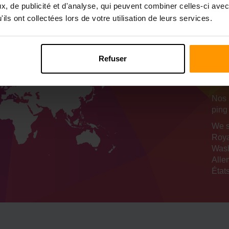
, de publicité et d'analyse, qui peuvent combiner celles-ci avec
ils ont collectées lors de votre utilisation de leurs services.
N
d'
Refuser
se
Nos 
ping
We s
Roya
Wash
Alle
États