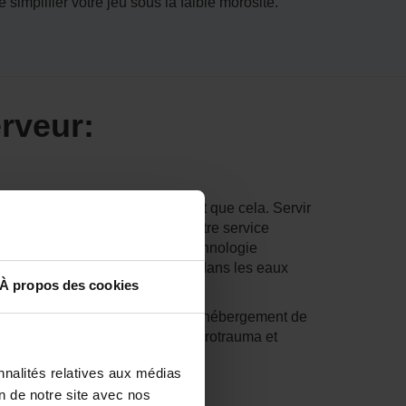
mplifier votre jeu sous la faible morosité.
rveur:
veurs de jeux à ScalaCube n'est que cela. Servir
s qui peuvent épeler la mort, notre service
atence de l'existence. Avec la technologie
onnera les outils pour naviguer dans les eaux
À propos des cookies
mbres d'équipage, les services d'hébergement de
pour l'hébergement du serveur Barotrauma et
nnalités relatives aux médias
on de notre site avec nos