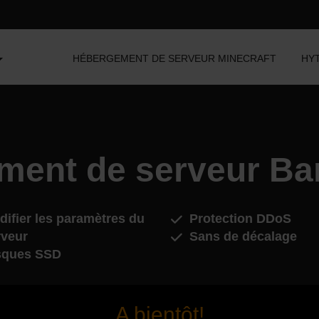
HÉBERGEMENT DE SERVEUR MINECRAFT
HY
ment de serveur Ba
ifier les paramètres du
Protection DDoS
rveur
Sans de décalage
sques SSD
A bientôt!