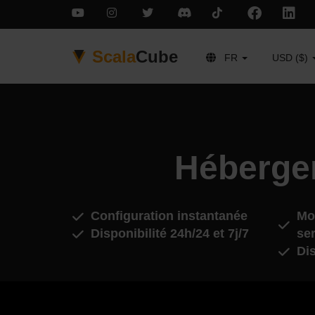
Scala
Cube
FR
USD ($)
Héberge
Configuration instantanée
Mod
Disponibilité 24h/24 et 7j/7
se
Di