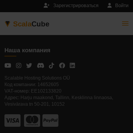
Зарегистрироваться
Войти
Scala
Cube
Togg
Наша компания
Scalable Hosting Solutions OÜ
Код компании: 14652605
VAT-номер: EE102133820
Адрес: Harju maakond, Tallinn, Kesklinna linnaosa,
Vesivärava tn 50-201, 10152