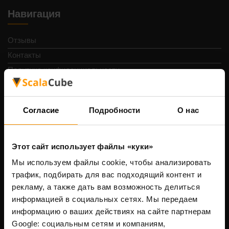
Навигация
Отзывы
Контакты
Политика конфиденциальности
Условия и положения
Возврат средств
Согласие
Подробности
О нас
Сообщить о нарушении
Панель управления
Поддержка
Этот сайт использует файлы «куки»
Партнерская программа
Мы используем файлы cookie, чтобы анализировать
Bug Bounty Program
трафик, подбирать для вас подходящий контент и
рекламу, а также дать вам возможность делиться
Вакансии
информацией в социальных сетях. Мы передаем
Подать заявку на спонсорство
информацию о ваших действиях на сайте партнерам
Dedicated game server hosting
Google: социальным сетям и компаниям,