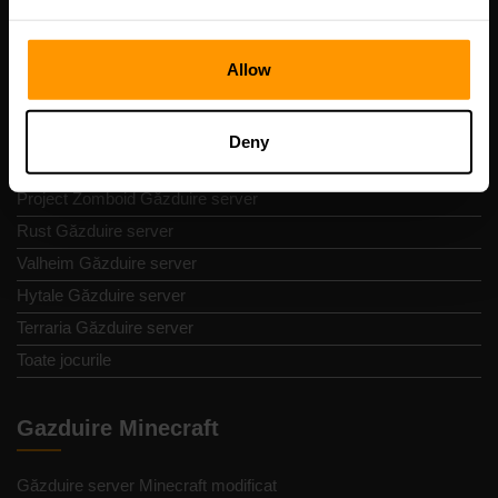
Găzduire server de jocuri
Allow
Minecraft Găzduire server
Bedrock Găzduire server
ARK Găzduire server
Deny
Palworld Găzduire server
Project Zomboid Găzduire server
Rust Găzduire server
Valheim Găzduire server
Hytale Găzduire server
Terraria Găzduire server
Toate jocurile
Gazduire Minecraft
Găzduire server Minecraft modificat