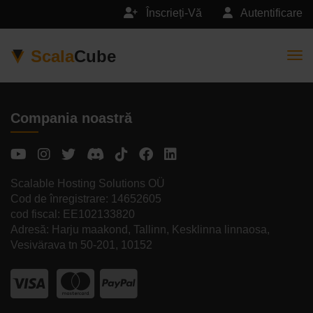
Înscrieți-Vă
Autentificare
Scala
Cube
Togg
Compania noastră
Scalable Hosting Solutions OÜ
Cod de înregistrare: 14652605
cod fiscal: EE102133820
Adresă: Harju maakond, Tallinn, Kesklinna linnaosa,
Vesivärava tn 50-201, 10152