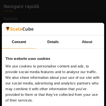
Navigare rapidă
Recenzii
Contacte
Politica de confidențialitate
Termeni și condiții
Consent
Details
About
Politica de rambursare
Raportează abuz
This website uses cookies
Panou de control
We use cookies to personalise content and ads, to
Suport
provide social media features and to analyse our traffic.
Locuri de muncă
We also share information about your use of our site with
Aplicați pentru Sponsorizare
our social media, advertising and analytics partners who
Dedicated game server hosting
may combine it with other information that you’ve
Harta site-ului
provided to them or that they’ve collected from your use
of their services.