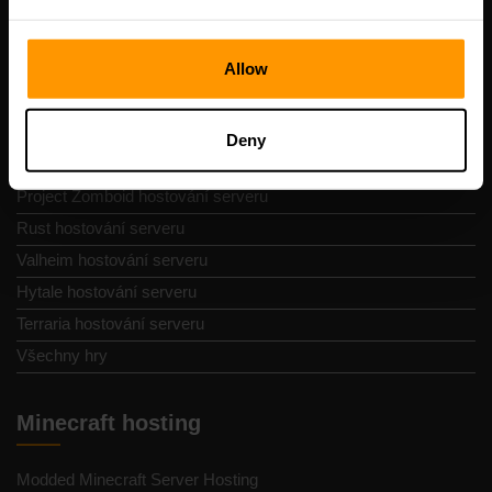
Hostování herního serveru
Allow
Minecraft hostování serveru
Bedrock hostování serveru
ARK hostování serveru
Deny
Palworld hostování serveru
Project Zomboid hostování serveru
Rust hostování serveru
Valheim hostování serveru
Hytale hostování serveru
Terraria hostování serveru
Všechny hry
Minecraft hosting
Modded Minecraft Server Hosting