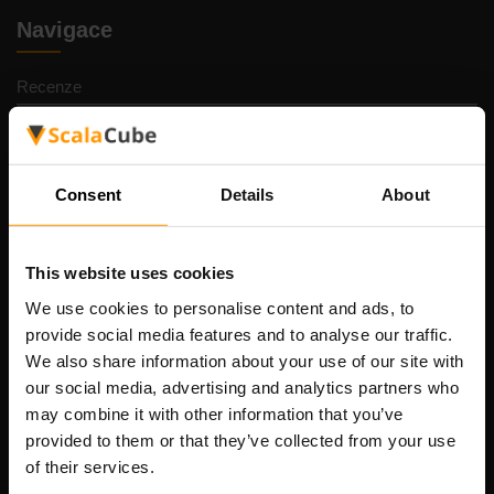
Navigace
Recenze
Kontakty
Zásady ochrany osobních údajů
Pravidla a podmínky
Consent
Details
About
Zásady vrácení peněz
Nahlásit zneužití
This website uses cookies
Kontrolní panel
We use cookies to personalise content and ads, to
Podpora
provide social media features and to analyse our traffic.
Pracovní místa
We also share information about your use of our site with
Požádat o sponzorství
our social media, advertising and analytics partners who
Dedicated game server hosting
may combine it with other information that you’ve
Sitemap
provided to them or that they’ve collected from your use
of their services.