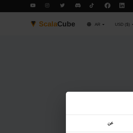
Scala
Cube
AR
USD ($)
عن