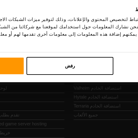
ط
ة خادم اللعبة
التنقل السريع
اط لتخصيص المحتوى والإعلانات، وذلك لتوفير ميزات الشبكات الاجت
، فنحن نشارك المعلومات حول استخدامك لموقعنا مع شركائنا من الشب
ين يمكنهم إضافة هذه المعلومات إلى معلومات أخرى تقدمها لهم أو م
Minecraft استضافة الخادم
ال
Bedrock استضافة الخادم
جهات 
ARK استضافة الخادم
سياسة ال
Palworld استضافة الخادم
الأحكام 
رفض
Project Zomboi استضافة الخادم
سياسة ال
Rust استضافة الخادم
الإبلاغ 
Valheim استضافة الخادم
لوحة
Hytale استضافة الخادم
Terraria استضافة الخادم
جميع الألعاب
تقدم بطلب 
ed game server hosting
خريطة