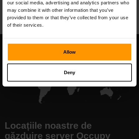
our social media, advertising and analytics partners who
All Games
may combine it with other information that you’ve
provided to them or that they’ve collected from your use
of their services.
Allow
Deny
Locațiile noastre de
găzduire server Occupy