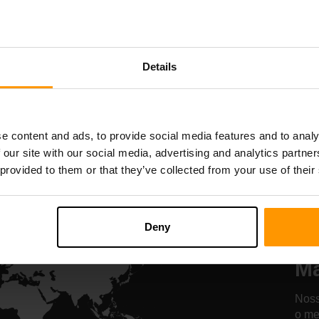
Starbound
Terraria
Hospedagem de
Hospedagem d
servidor
servidor
Details
All Games
e content and ads, to provide social media features and to analy
 our site with our social media, advertising and analytics partn
 provided to them or that they’ve collected from your use of their
No
H
Deny
Se
M
Noss
o me