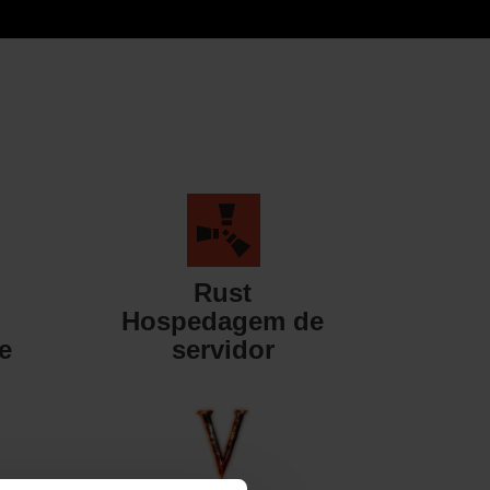
Rust
Hospedagem de
e
servidor