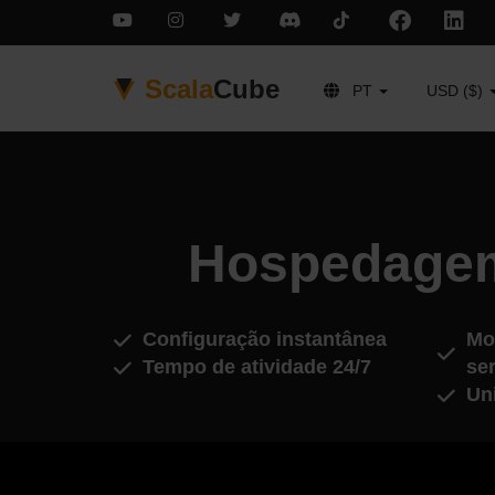
Scala
Cube
PT
USD ($)
Hospedagem
Configuração instantânea
Mo
Tempo de atividade 24/7
se
Un