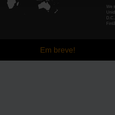
We s
Unid
D.C.
Finl
Em breve!