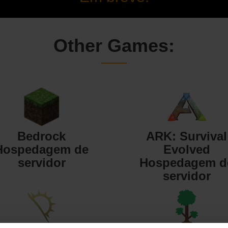
Other Games:
Bedrock
ARK: Survival
Hospedagem de
Evolved
servidor
Hospedagem d
servidor