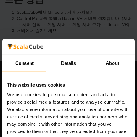
ScalaCube에서
Minecraft 서버
가져오기
Control Panel
를 통해 a Beta in VR 서버를 설치합니다. (서버
→ 서버 선택 → 게임 서버 → 게임 서버 추가 → Beta in VR)
서버에서 즐겨보세요!
Consent
Details
About
우리 회사
This website uses cookies
We use cookies to personalise content and ads, to
provide social media features and to analyse our traffic.
Scalable Hosting Solutions OÜ
We also share information about your use of our site with
등록 코드: 14652605
our social media, advertising and analytics partners who
VAT 번호: EE102133820
may combine it with other information that you’ve
주소: Harju maakond, Tallinn, Kesklinna linnaosa,
provided to them or that they’ve collected from your use
Vesivärava tn 50-201, 10152