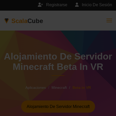
Registrarse
Inicio De Sesión
Scala
Cube
Togg
Alojamiento De Servidor
Minecraft Beta In VR
Aplicaciones
Minecraft
Beta in VR
Alojamiento De Servidor Minecraft