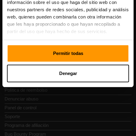
Vesivärava tn 50-201, 10152
información sobre el uso que haga del sitio web con
nuestros partners de redes sociales, publicidad y análisis
web, quienes pueden combinarla con otra información
que les haya proporcionado o que hayan recopilado a
partir del uso que haya hecho de sus servicios.
Navegación rápida
Permitir todas
Reseñas
Contacto
Política de privacidad
Denegar
Términos y condiciones
Política de reembolso
Denunciar abuso
Panel de control
Soporte
Programa de afiliación
Bug Bounty Program