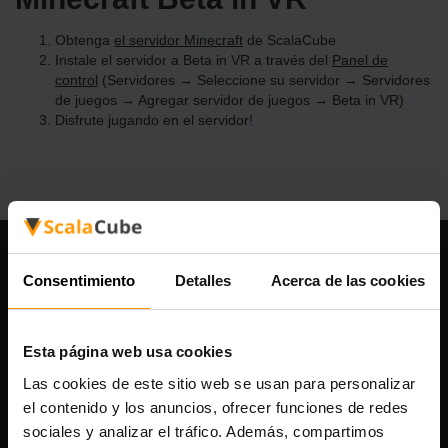
Obtenga
el servidor Minecraft
de ScalaCube
Instale el servidor a Beta in VR a través del
Panel de
control
(Servidores → Seleccione su servidor → Servidores
de juegos → Agregar servidor de juegos → Beta in VR)
Disfrute jugando en el servidor!
Nuestra compañía
Consentimiento
Detalles
Acerca de las cookies
Esta página web usa cookies
Scalable Hosting Solutions OÜ
Las cookies de este sitio web se usan para personalizar
Código de registro: 14652605
el contenido y los anuncios, ofrecer funciones de redes
Número de IVA: EE102133820
Dirección: Harju maakond, Tallinn, Kesklinna linnaosa,
sociales y analizar el tráfico. Además, compartimos