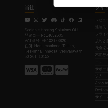
当社
クイ
レビュ
連絡先
Scalable Hosting Solutions OÜ
プライ
登録コード: 14652605
VAT番号: EE102133820
規約と
住所: Harju maakond, Tallinn,
代金返
Kesklinna linnaosa, Vesivärava tn
不正行
50-201, 10152
コント
サポー
求人
Apply f
Dedicat
サイト