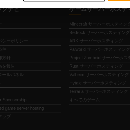
ックナビ
ゲームサーバーホステ
ー
Minecraft サーバーホスティン
Bedrock サーバーホスティング
バシーポリシー
ARK サーバーホスティング
条件
Palworld サーバーホスティン
却方針
Project Zomboid サーバー
為を報告
Rust サーバーホスティング
ロールパネル
Valheim サーバーホスティング
ト
Hytale サーバーホスティング
Terraria サーバーホスティング
or Sponsorship
すべてのゲーム
ed game server hosting
マップ