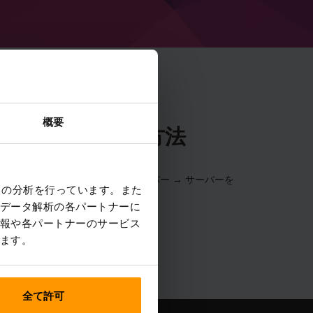
概要
n VR サーバーの作成方法
します
 VR サーバーをインストールします (サーバー → サーバーを
クの分析を行っています。また
 → Beta in VR)
データ解析の各パートナーに
報や各パートナーのサービス
ます。
全て許可