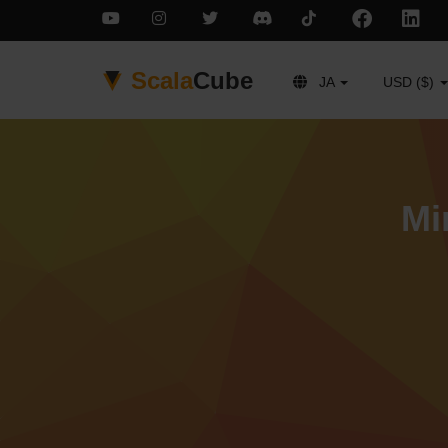
Scala
Cube
JA
USD ($)
Mi