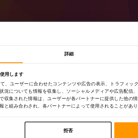
詳細
Minecraft Beta i
ScalaCube から
Minecraft サーバー
を取得
を使用します
コントロール パネル
から a Beta in
を使って、ユーザーに合わせたコンテンツや広告の表示、トラフィッ
選択 → ゲームサーバー → ゲームサーバーを追加
状況についても情報を収集し、ソーシャルメディアや広告配信、
サーバー上で楽しくプレイしてください!
で収集された情報は、ユーザーが各パートナーに提供した他の情
報と組み合わされ、各パートナーによって使用されることがあり
拒否