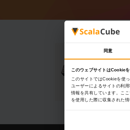
同意
このウェブサイトはCookie
このサイトではCookie
ユーザーによるサイトの利用
情報を共有しています。ここ
を使用した際に収集された情