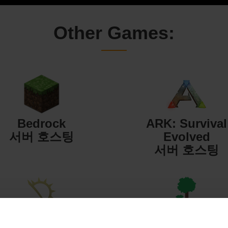
Other Games:
Bedrock
ARK: Survival
서버 호스팅
Evolved
서버 호스팅
Starbound
Terraria