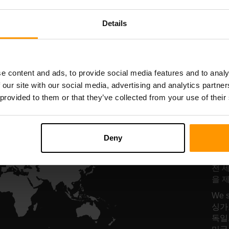
서버 호스팅
서버 호스팅
Details
All Games
e content and ads, to provide social media features and to analy
 our site with our social media, advertising and analytics partn
 provided to them or that they’ve collected from your use of their
Ba
Deny
호
전 
을 
We 
싱가포
독일,